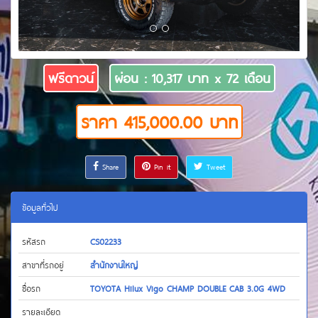
ฟรีดาวน์
ผ่อน : 10,317 บาท x 72 เดือน
ราคา 415,000.00 บาท
Share
Pin it
Tweet
ข้อมูลทั่วไป
รหัสรถ
CS02233
สาขาที่รถอยู่
สำนักงานใหญ่
ชื่อรถ
TOYOTA Hilux Vigo CHAMP DOUBLE CAB 3.0G 4WD
รายละเอียด