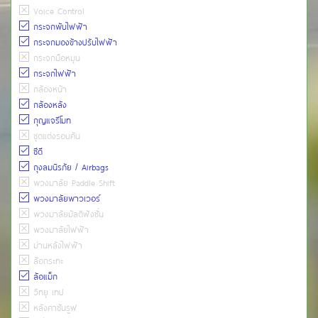
Voice Control
กระจกพับไฟฟ้า
กระจกมองข้างปรับไฟฟ้า
กระจกมือหมุน
กระจกไฟฟ้า
กล้องหน้า
กล้องหลัง
กุญแจรีโมท
ชุดแต่งรอบคัน
ซีดี
ถุงลมนิรภัย / Airbags
พวงมาลัย Paddle Shift
พวงมาลัยพาวเวอร์
พวงมาลัยมัลติฟังชั่น
พวงมาลัยไฟฟ้า
ม่านหลังไฟฟ้า
ล้อกระทะ
ล้อแม็ก
วิทยุ เทป
หลังคาซันรูฟ