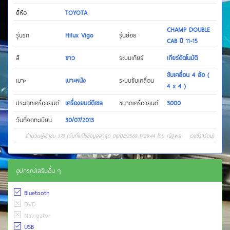
ยี่ห้อ
TOYOTA
CHAMP DOUBLE
รุ่นรถ
Hilux Vigo
รุ่นย่อย
CAB ปี 11-15
สี
ขาว
ระบบเกียร์
เกียร์อัตโนมัติ
ขับเคลื่อน 4 ล้อ (
เบาะ
เบาะหนัง
ระบบขับเคลื่อน
4 x 4 )
ประเภทเครื่องยนต์
เครื่องยนต์ดีเซล
ขนาดเครื่องยนต์
3000
วันที่จดทะเบียน
30/07/2013
จำนวนผู้เข้าชม 373 (วันที่แก้ไขข้อมูลล่าสุด 06/08/2569 17:29:44 โดย ณัฐพล เวชชิรารัตน์)
อุปกรณ์เสริมอื่น ๆ
Bluetooth
DVD
Navigator
USB